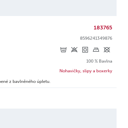
183765
8596241349876
100 % Bavlna
Nohavičky, slipy a boxerky
ené z bavlněného úpletu.
u