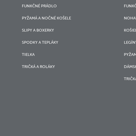
FUNKČNÉ PRÁDLO
FUNK
PYŽAMÁ A NOČNÉ KOŠELE
NOHA
SLIPY A BOXERKY
KOŠIE
SPODKY A TEPLÁKY
LEGÍN
TIELKA
PYŽAM
TRIČKÁ A ROLÁKY
DÁMSK
TRIČK