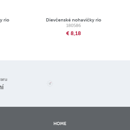
y rio
Dievčenské nohavičky rio
180586
€ 8,18
Reklamace a
varu
vrácení zboží
ní
HOME