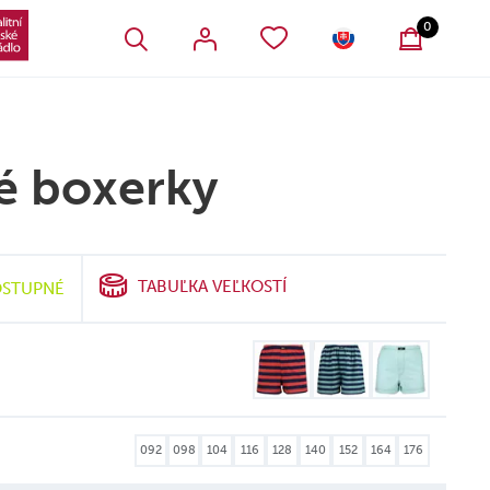
VŠETKY OBĽÚBENÉ PRODUKTY
SLOVENSKO
0
é boxerky
TABUĽKA VEĽKOSTÍ
STUPNÉ
092
098
104
116
128
140
152
164
176