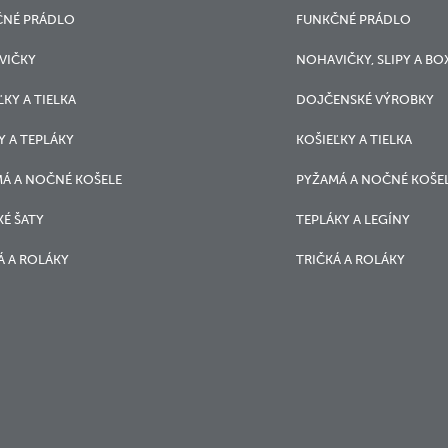
ČNÉ PRÁDLO
FUNKČNÉ PRÁDLO
VIČKY
NOHAVIČKY, SLIPY A BO
ĽKY A TIELKA
DOJČENSKÉ VÝROBKY
Y A TEPLÁKY
KOŠIEĽKY A TIELKA
Á A NOČNÉ KOŠELE
PYŽAMÁ A NOČNÉ KOŠE
É ŠATY
TEPLÁKY A LEGÍNY
Á A ROLÁKY
TRIČKÁ A ROLÁKY