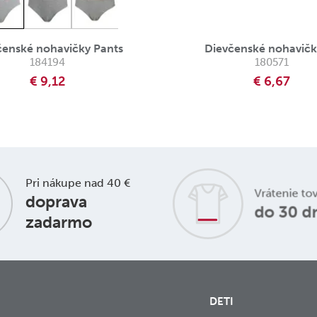
čenské nohavičky Pants
Dievčenské nohavičk
184194
180571
€ 9,12
€ 6,67
Pri nákupe nad 40 €
Vrátenie to
doprava
do 30 d
zadarmo
DETI