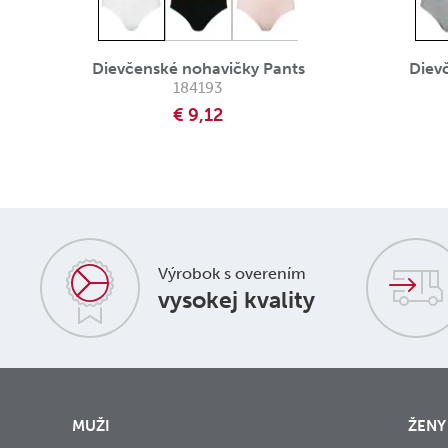
Dievčenské nohavičky Pants
Diev
184193
€ 9,12
Výrobok s overením
vysokej kvality
MUŽI
ŽENY