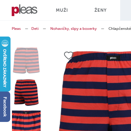
MUŽI
ŽENY
Pleas
—
Deti
—
Nohavičky, slipy a boxerky
—
Chlapčenské
Facebook