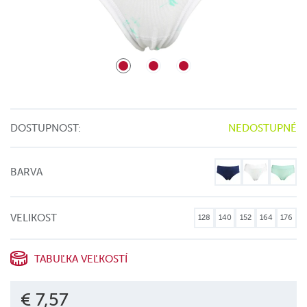
DOSTUPNOST:
NEDOSTUPNÉ
BARVA
VELIKOST
128
140
152
164
176
TABUĽKA VEĽKOSTÍ
€ 7,57