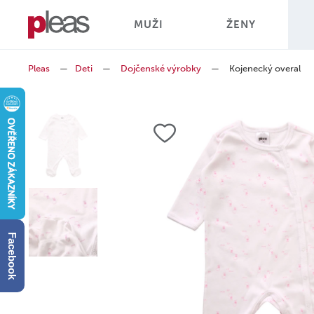
MUŽI
ŽENY
Pleas
—
Deti
—
Dojčenské výrobky
—
Kojenecký overal
Facebook