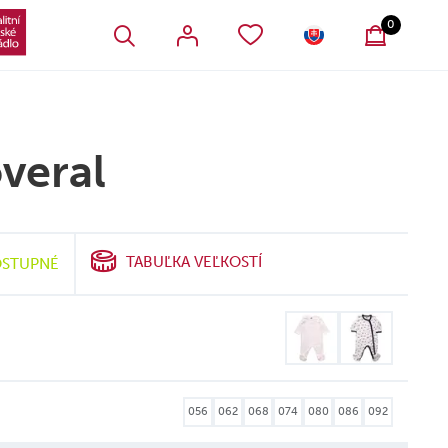
VŠETKY OBĽÚBENÉ PRODUKTY
SLOVENSKO
0
veral
TABUĽKA VEĽKOSTÍ
STUPNÉ
056
062
068
074
080
086
092