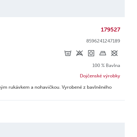
179527
8596241247189
100 % Bavlna
Dojčenské výrobky
uhým rukávkem a nohavičkou. Vyrobené z bavlněného
u