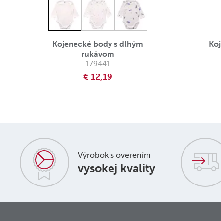
Kojenecké body s dlhým
Ko
rukávom
179441
€ 12,19
Výrobok s overením
vysokej kvality