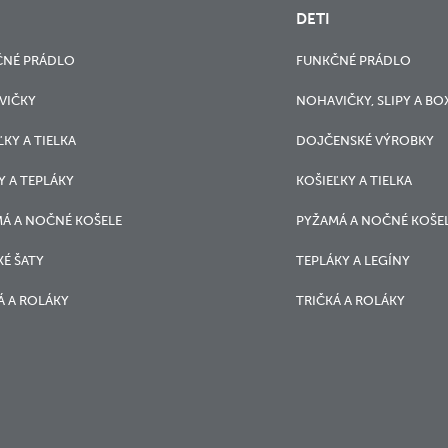
DETI
ČNÉ PRÁDLO
FUNKČNÉ PRÁDLO
VIČKY
NOHAVIČKY, SLIPY A BO
ĽKY A TIELKA
DOJČENSKÉ VÝROBKY
Y A TEPLÁKY
KOŠIEĽKY A TIELKA
Á A NOČNÉ KOŠELE
PYŽAMÁ A NOČNÉ KOŠE
É ŠATY
TEPLÁKY A LEGÍNY
Á A ROLÁKY
TRIČKÁ A ROLÁKY