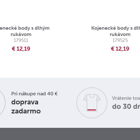
jenecké body s dlhým
Kojenecké body s d
rukávom
rukávom
179511
179525
€ 12,19
€ 12,19
Pri nákupe nad 40 €
Vrátenie to
doprava
do 30 d
zadarmo