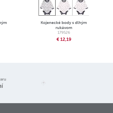
lhým
Kojenecké body s dlhým
rukávom
179526
€ 12,19
Reklamace a
varu
vrácení zboží
ní