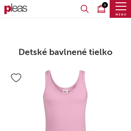
0
MENU
Detské bavlnené tielko