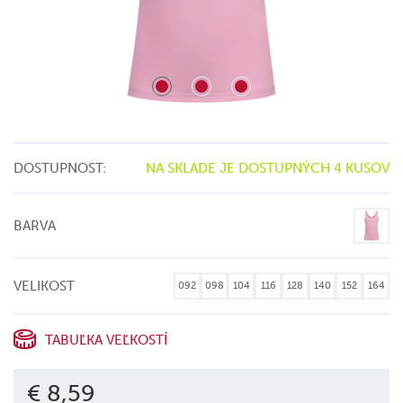
DOSTUPNOST:
NA SKLADE JE DOSTUPNÝCH 4 KUSOV
BARVA
VELIKOST
092
098
104
116
128
140
152
164
TABUĽKA VEĽKOSTÍ
€ 8,59