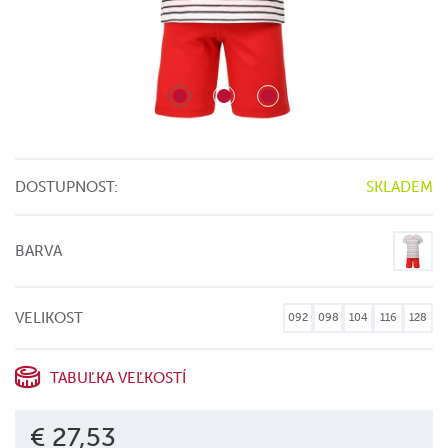
DOSTUPNOST:
SKLADEM
BARVA
VELIKOST
092
098
104
116
128
TABUĽKA VEĽKOSTÍ
€ 27,53