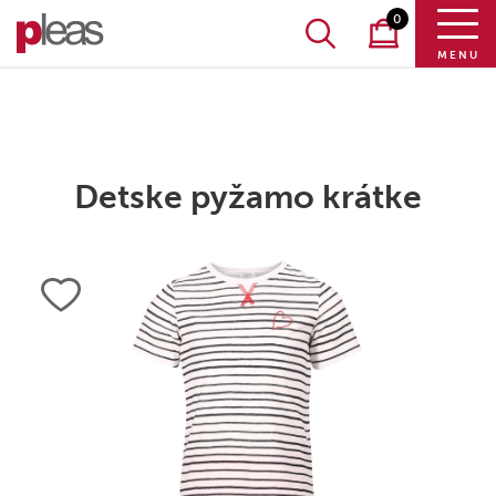
0
MENU
Detske pyžamo krátke