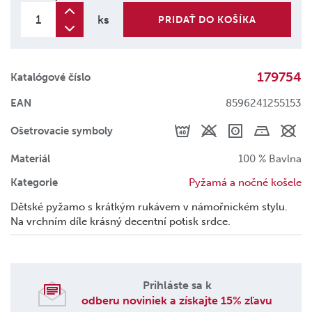
ks
PRIDAŤ DO KOŠÍKA
179754
Katalógové číslo
EAN
8596241255153
Ošetrovacie symboly
Materiál
100 % Bavlna
Kategorie
Pyžamá a nočné košele
Dětské pyžamo s krátkým rukávem v námořnickém stylu.
Na vrchním díle krásný decentní potisk srdce.
Prihláste sa k
odberu noviniek a získajte 15% zľavu