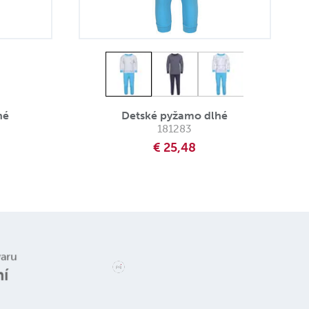
hé
Detské pyžamo dlhé
181283
€ 25,48
varu
ní