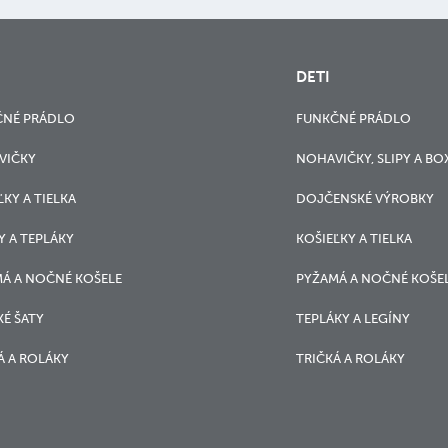
DETI
ČNÉ PRÁDLO
FUNKČNÉ PRÁDLO
VIČKY
NOHAVIČKY, SLIPY A BO
ĽKY A TIELKA
DOJČENSKÉ VÝROBKY
Y A TEPLÁKY
KOŠIEĽKY A TIELKA
Á A NOČNÉ KOŠELE
PYŽAMÁ A NOČNÉ KOŠE
É ŠATY
TEPLÁKY A LEGÍNY
Á A ROLÁKY
TRIČKÁ A ROLÁKY