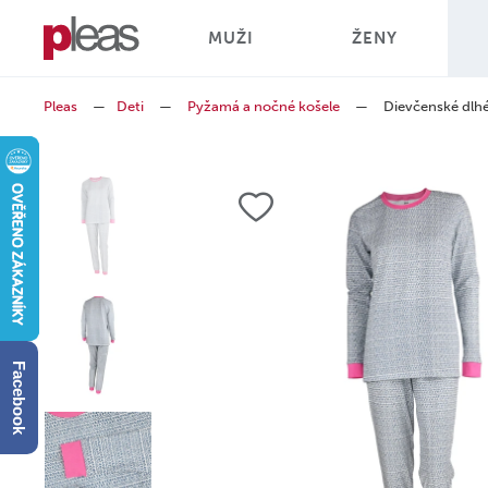
MUŽI
ŽENY
Pleas
—
Deti
—
Pyžamá a nočné košele
—
Dievčenské dlh
Facebook