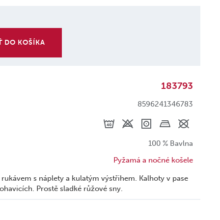
Ť DO KOŠÍKA
183793
8596241346783
100 % Bavlna
Pyžamá a nočné košele
rukávem s náplety a kulatým výstřihem. Kalhoty v pase
ohavicích. Prostě sladké růžové sny.