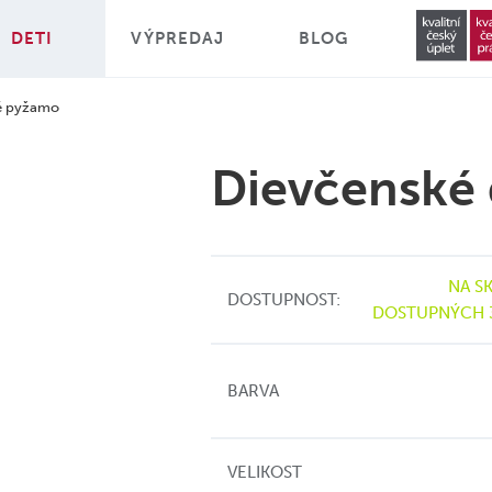
DETI
VÝPREDAJ
BLOG
é pyžamo
Dievčenské
NA S
DOSTUPNOST:
DOSTUPNÝCH 
BARVA
VELIKOST