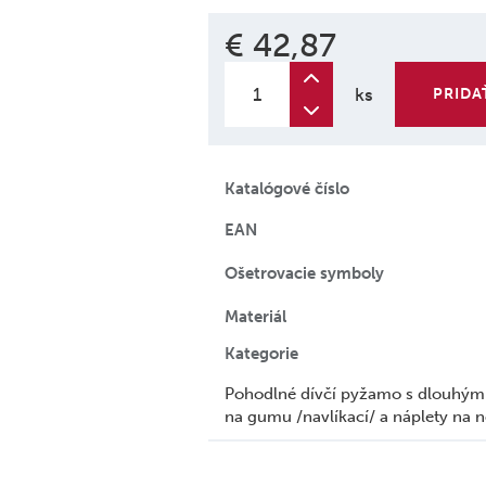
€ 42,87
ks
PRIDA
Katalógové číslo
EAN
Ošetrovacie symboly
Materiál
Kategorie
Pohodlné dívčí pyžamo s dlouhým 
na gumu /navlíkací/ a náplety na n