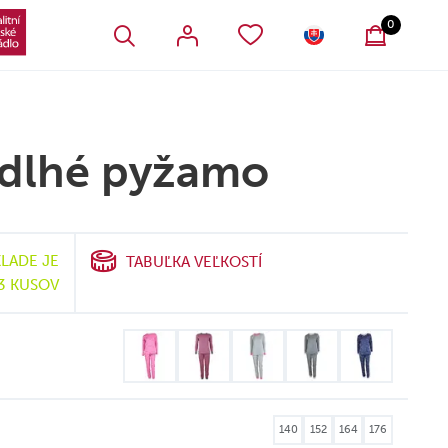
VŠETKY OBĽÚBENÉ PRODUKTY
SLOVENSKO
0
 dlhé pyžamo
KLADE JE
TABUĽKA VEĽKOSTÍ
3 KUSOV
140
152
164
176