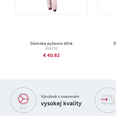
Dámske pyžamo dlhé
D
184252
€ 40,82
Výrobok s overením
vysokej kvality