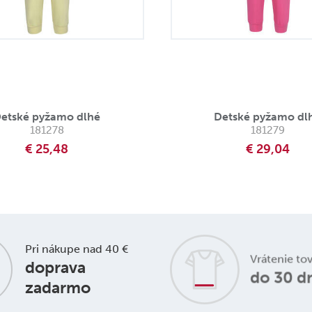
etské pyžamo dlhé
Detské pyžamo dl
181278
181279
€ 25,48
€ 29,04
Pri nákupe nad 40 €
Vrátenie to
doprava
do 30 d
zadarmo