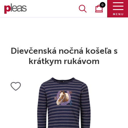
0
MENU
Dievčenská nočná košeľa s
krátkym rukávom