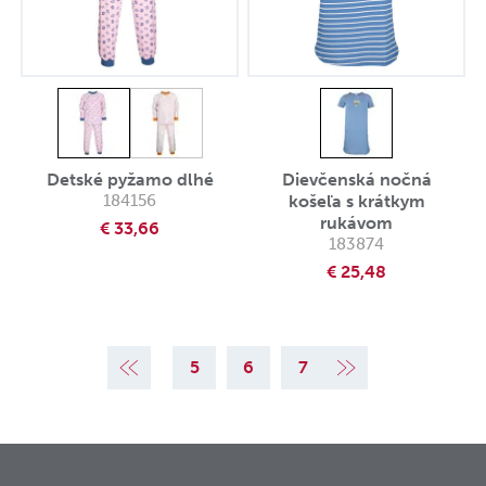
Detské pyžamo dlhé
Dievčenská nočná
184156
košeľa s krátkym
rukávom
€ 33,66
183874
€ 25,48
2
3
4
5
6
7