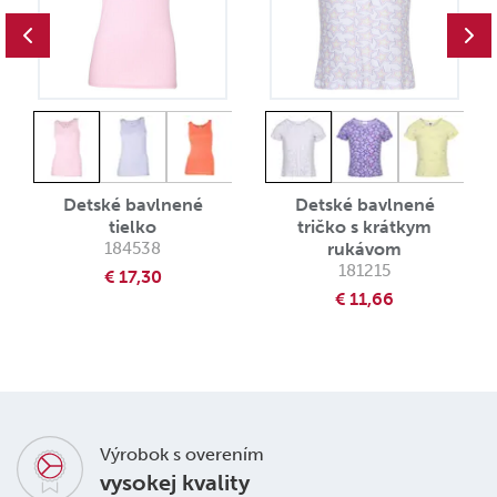
Detské bavlnené
Detské bavlnené
tielko
tričko s krátkym
184538
rukávom
181215
€ 17,30
€ 11,66
Výrobok s overením
vysokej kvality