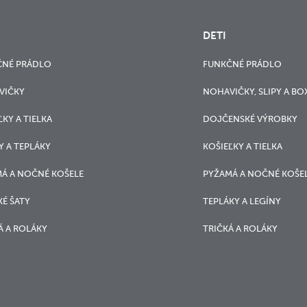
DETI
ČNÉ PRÁDLO
FUNKČNÉ PRÁDLO
VIČKY
NOHAVIČKY, SLIPY A BO
ĽKY A TIELKA
DOJČENSKÉ VÝROBKY
Y A TEPLÁKY
KOŠIEĽKY A TIELKA
Á A NOČNÉ KOŠELE
PYŽAMÁ A NOČNÉ KOŠE
É ŠATY
TEPLÁKY A LEGÍNY
Á A ROLÁKY
TRIČKÁ A ROLÁKY