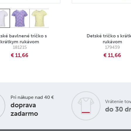
ské bavlnené tričko s
Detské tričko s krá
krátkym rukávom
rukávom
181215
179439
€ 11,66
€ 11,66
Pri nákupe nad 40 €
Vrátenie to
doprava
do 30 d
zadarmo