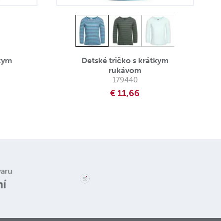
tkym
Detské tričko s krátkym
rukávom
179440
€ 11,66
Reklamace a
varu
vrácení zboží
ní