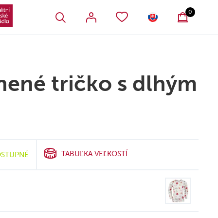
VŠETKY OBĽÚBENÉ PRODUKTY
SLOVENSKO
0
nené tričko s dlhým
TABUĽKA VEĽKOSTÍ
STUPNÉ