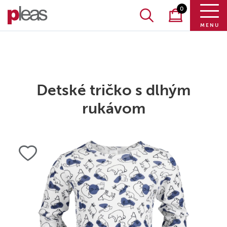
0
MENU
Detské tričko s dlhým
rukávom