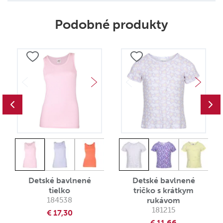
Podobné produkty
Detské bavlnené
Detské bavlnené
tielko
tričko s krátkym
184538
rukávom
181215
€ 17,30
€ 11,66