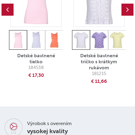
Detské bavlnené
Detské bavlnené
tielko
tričko s krátkym
184538
rukávom
181215
€ 17,30
€ 11,66
Výrobok s overením
vysokej kvality