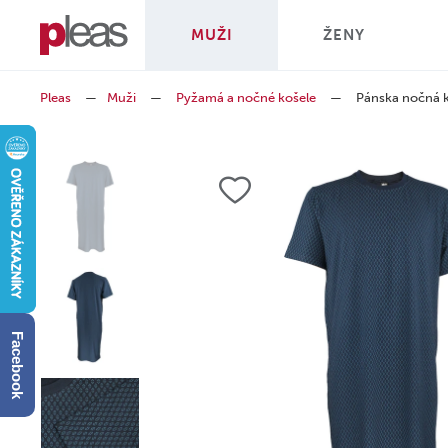
MUŽI
ŽENY
Pleas
—
Muži
—
Pyžamá a nočné košele
—
Pánska nočná 
Facebook