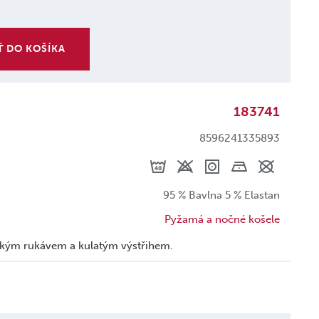
Ť DO KOŠÍKA
183741
8596241335893
95 % Bavlna 5 % Elastan
Pyžamá a nočné košele
átkým rukávem a kulatým výstřihem.