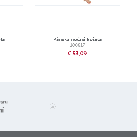
ľa
Pánska nočná košeľa
180817
€ 53,09
varu
ní