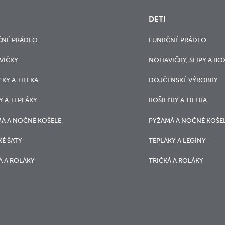
DETI
ČNÉ PRÁDLO
FUNKČNÉ PRÁDLO
VIČKY
NOHAVIČKY, SLIPY A BO
ĽKY A TIELKA
DOJČENSKÉ VÝROBKY
Y A TEPLÁKY
KOŠIEĽKY A TIELKA
Á A NOČNÉ KOŠELE
PYŽAMÁ A NOČNÉ KOŠE
É ŠATY
TEPLÁKY A LEGÍNY
Á A ROLÁKY
TRIČKÁ A ROLÁKY