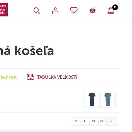
VŠETKY OBĽÚBENÉ PRODUKTY
SLOVENSKO
0
á košeľa
TABUĽKA VEĽKOSTÍ
DNÝ KUS
M
L
XL
2XL
3XL