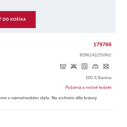
Ť DO KOŠÍKA
179766
8596241255962
100 % Bavlna
Pyžamá a nočné košele
amo v námořnickém stylu. Na vrchním díle krásný