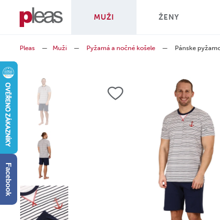
MUŽI
ŽENY
Pleas
—
Muži
—
Pyžamá a nočné košele
—
Pánske pyžamo
Facebook