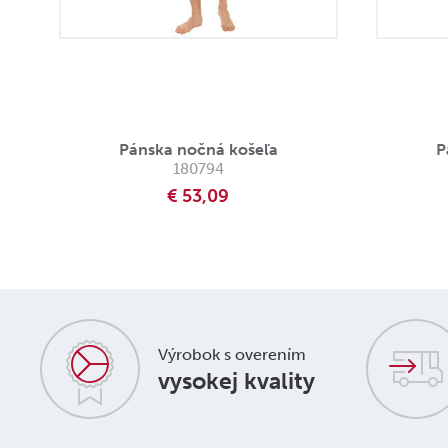
Pánska nočná košeľa
P
180794
€ 53,09
Výrobok s overením
vysokej kvality