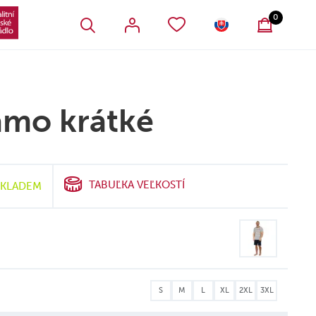
VŠETKY OBĽÚBENÉ PRODUKTY
SLOVENSKO
0
amo krátké
TABUĽKA VEĽKOSTÍ
SKLADEM
S
M
L
XL
2XL
3XL