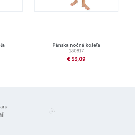
ľa
Pánska nočná košeľa
180817
€ 53,09
varu
ní