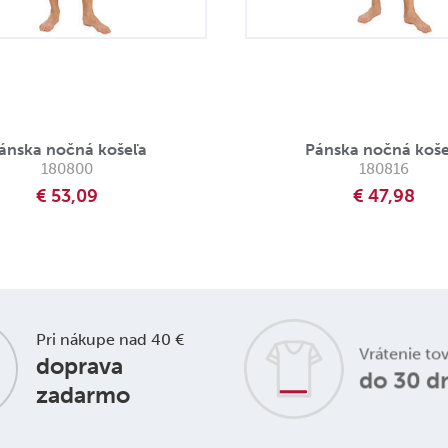
ánska nočná košeľa
Pánska nočná koše
180800
180816
€ 53,09
€ 47,98
Pri nákupe nad 40 €
Vrátenie to
doprava
do 30 d
zadarmo