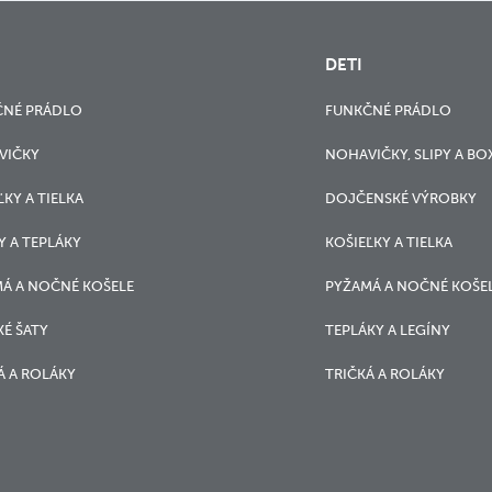
DETI
ČNÉ PRÁDLO
FUNKČNÉ PRÁDLO
VIČKY
NOHAVIČKY, SLIPY A BO
ĽKY A TIELKA
DOJČENSKÉ VÝROBKY
Y A TEPLÁKY
KOŠIEĽKY A TIELKA
Á A NOČNÉ KOŠELE
PYŽAMÁ A NOČNÉ KOŠE
É ŠATY
TEPLÁKY A LEGÍNY
Á A ROLÁKY
TRIČKÁ A ROLÁKY