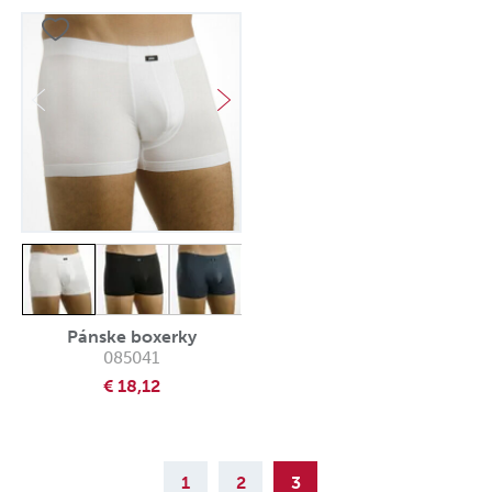
Pánske boxerky
085041
€ 18,12
1
2
3