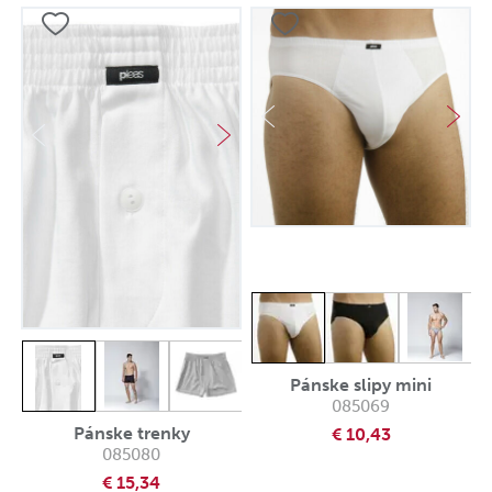
Pánske slipy mini
085069
Pánske trenky
€ 10,43
085080
€ 15,34