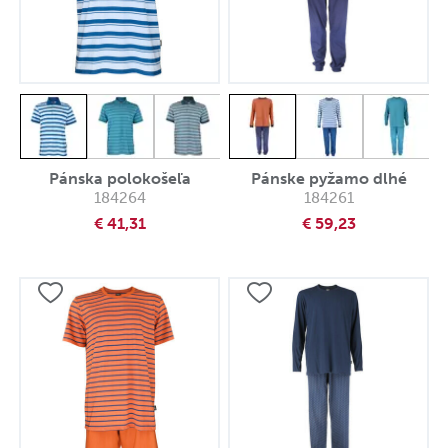
Pánska polokošeľa
Pánske pyžamo dlhé
184264
184261
€ 41,31
€ 59,23