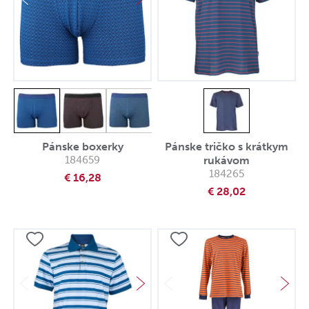
Pánske boxerky
Pánske tričko s krátkym
184659
rukávom
184265
€ 16,28
€ 28,02