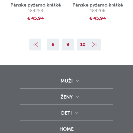
Pánske pyžamo krátké
Pánske pyžamo krátké
184258
184206
€ 45,94
€ 45,94
5
6
7
8
9
10
MUŽI
ŽENY
DETI
HOME