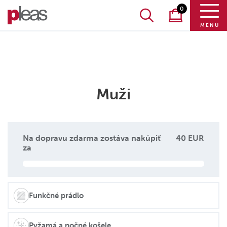
0
MENU
Muži
Na dopravu zdarma zostáva nakúpiť
40 EUR
za
Funkčné prádlo
Pyžamá a nočné košele