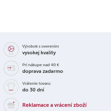
košielka
162885
€ 2,43
 8,10
Výrobok s overením
vysokej kvality
Pri nákupe nad 40 €
doprava zadarmo
Vrátenie tovaru
do 30 dní
Reklamace a vrácení zboží