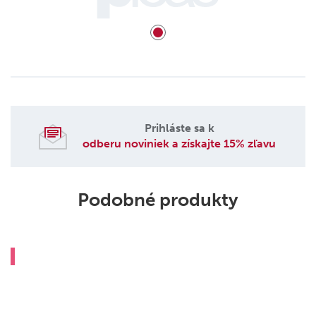
Prihláste sa k
odberu noviniek a získajte 15% zľavu
Podobné produkty
0%
Detská