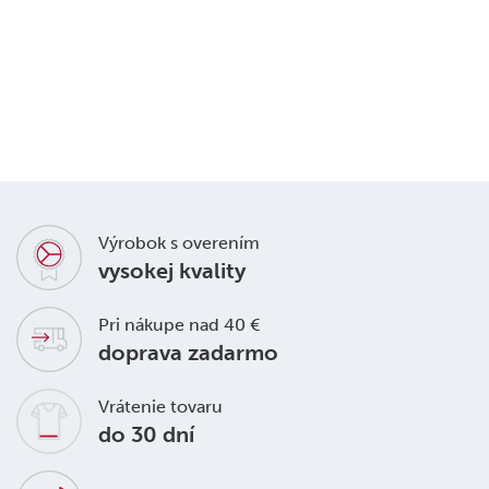
Detská
košielka
162885
€ 2,43
 8,10
Výrobok s overením
vysokej kvality
Pri nákupe nad 40 €
doprava zadarmo
Vrátenie tovaru
do 30 dní