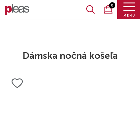
0
MENU
Dámska nočná košeľa