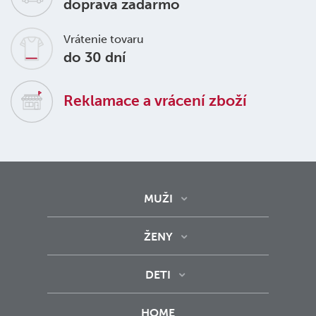
doprava zadarmo
Vrátenie tovaru
do 30 dní
Reklamace a vrácení zboží
MUŽI
ŽENY
DETI
HOME