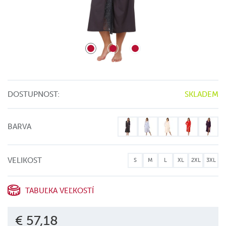
DOSTUPNOST:
SKLADEM
BARVA
VELIKOST
S
M
L
XL
2XL
3XL
TABUĽKA VEĽKOSTÍ
€ 57,18