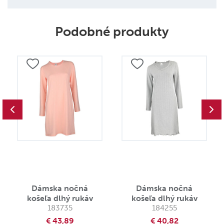
Podobné produkty
Dámska nočná
Dámska nočná
košeľa dlhý rukáv
košeľa dlhý rukáv
183735
184255
€ 43,89
€ 40,82