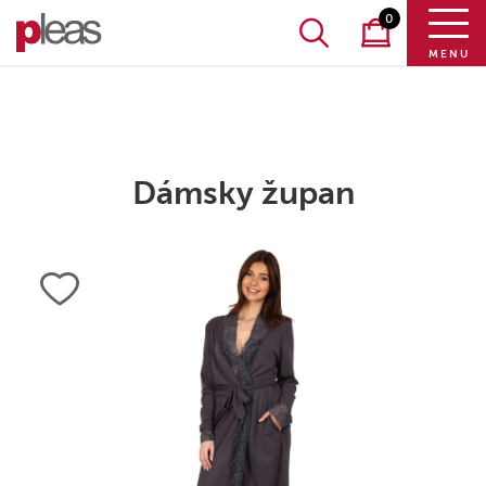
0
MENU
Dámsky župan