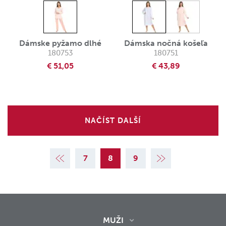
Dámske pyžamo dlhé
Dámska nočná košeľa
180753
180751
€ 51,05
€ 43,89
NAČÍST DALŠÍ
4
5
6
7
8
9
10
11
12
MUŽI