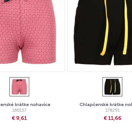
čenské krátke nohavice
Chlapčenské krátke no
180137
178291
€ 9,61
€ 11,66