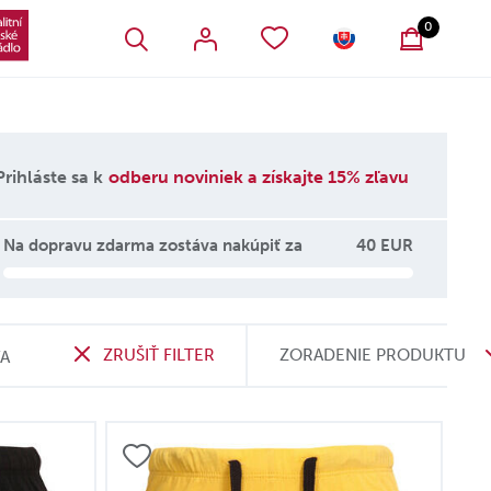
VŠETKY OBĽÚBENÉ PRODUKTY
SLOVENSKO
0
Prihláste sa k
odberu noviniek a získajte 15% zľavu
Na dopravu zdarma zostáva nakúpiť za
40 EUR
ZRUŠIŤ FILTER
ZORADENIE PRODUKTU
VA