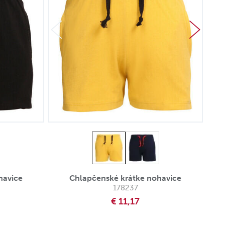
havice
Chlapčenské krátke nohavice
178237
€ 11,17