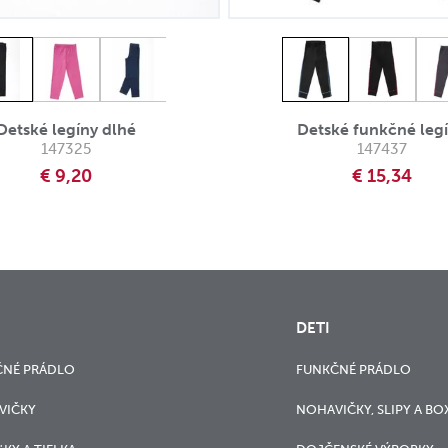
Detské legíny dlhé
Detské funkčné leg
147325
147437
€ 9,20
€ 15,34
DETI
ČNÉ PRÁDLO
FUNKČNÉ PRÁDLO
VIČKY
NOHAVIČKY, SLIPY A BO