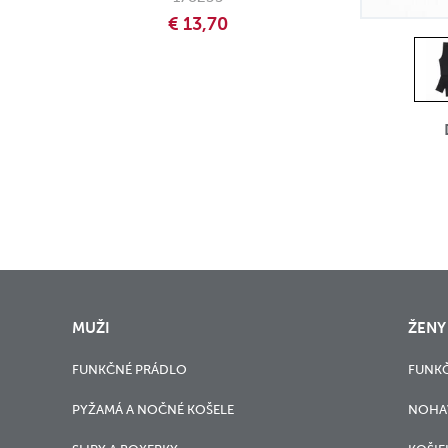
€ 13,70
MUŽI
ŽENY
FUNKČNÉ PRÁDLO
FUNK
PYŽAMÁ A NOČNÉ KOŠELE
NOHA