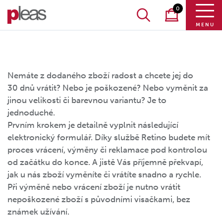
0
MENU
Nemáte z dodaného zboží radost a chcete jej do
30 dnů vrátit? Nebo je poškozené? Nebo vyměnit za
jinou velikosti či barevnou variantu? Je to
jednoduché.
Prvním krokem je detailně vyplnit následující
elektronický formulář. Díky službě Retino budete mít
proces vrácení, výměny či reklamace pod kontrolou
od začátku do konce. A jistě Vás příjemně překvapí,
jak u nás zboží vyměníte či vrátíte snadno a rychle.
Při výměně nebo vrácení zboží je nutno vrátit
nepoškozené zboží s původními visačkami, bez
známek užívání.