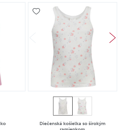
lko
Diečenská košielka so širokým
ramienkom