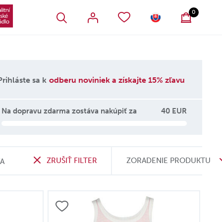
VŠETKY OBĽÚBENÉ PRODUKTY
SLOVENSKO
0
Prihláste sa k
odberu noviniek a získajte 15% zľavu
Na dopravu zdarma zostáva nakúpiť za
40 EUR
ZRUŠIŤ FILTER
ZORADENIE PRODUKTU
VA