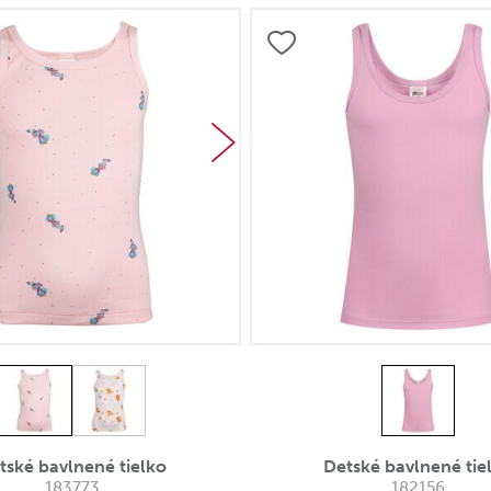
tské bavlnené tielko
Detské bavlnené tie
183773
182156