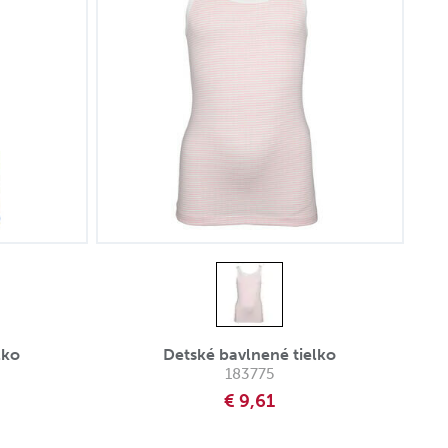
lko
Detské bavlnené tielko
183775
€ 9,61