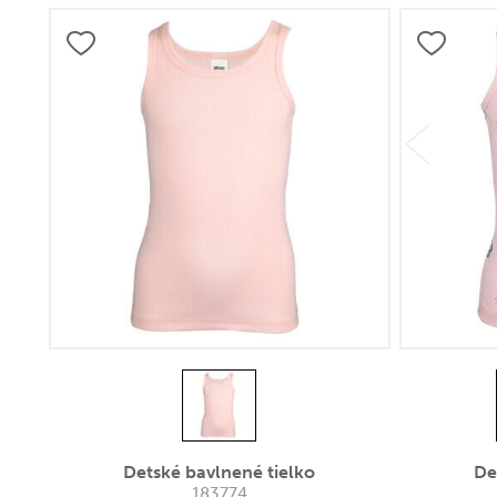
Detské bavlnené tielko
De
183774