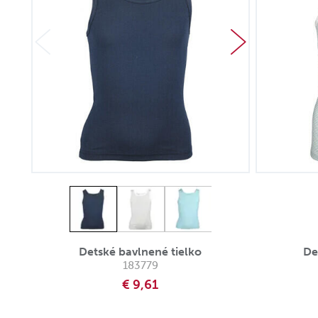
Detské bavlnené tielko
De
183779
€ 9,61