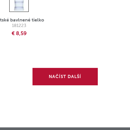
tské bavlnené tielko
181223
€ 8,59
NAČÍST DALŠÍ