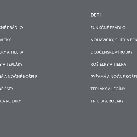
DETI
ČNÉ PRÁDLO
FUNKČNÉ PRÁDLO
VIČKY
NOHAVIČKY, SLIPY A BO
ĽKY A TIELKA
DOJČENSKÉ VÝROBKY
Y A TEPLÁKY
KOŠIEĽKY A TIELKA
Á A NOČNÉ KOŠELE
PYŽAMÁ A NOČNÉ KOŠE
É ŠATY
TEPLÁKY A LEGÍNY
Á A ROLÁKY
TRIČKÁ A ROLÁKY