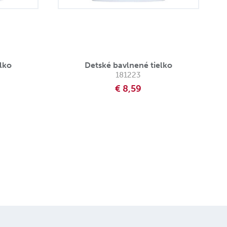
lko
Detské bavlnené tielko
181223
€ 8,59