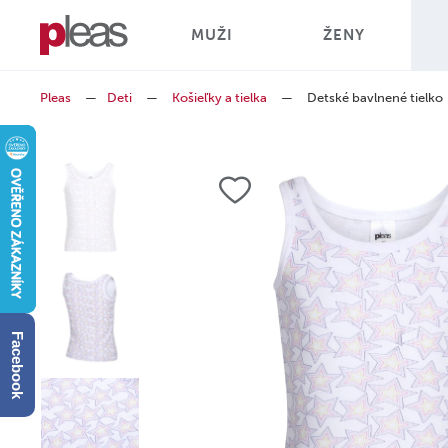
MUŽI
ŽENY
Pleas
—
Deti
—
Košieľky a tielka
—
Detské bavlnené tielko
Facebook