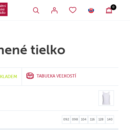
VŠETKY OBĽÚBENÉ PRODUKTY
SLOVENSKO
0
nené tielko
TABUĽKA VEĽKOSTÍ
SKLADEM
092
098
104
116
128
140