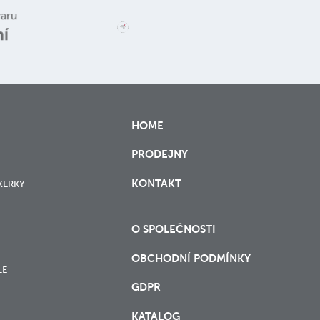
Reklamace a
varu
vrácení zboží
ní
HOME
PRODEJNY
KONTAKT
XERKY
O SPOLEČNOSTI
OBCHODNÍ PODMÍNKY
LE
GDPR
KATALOG