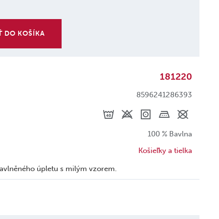
Ť DO KOŠÍKA
181220
8596241286393
100 % Bavlna
Košieľky a tielka
bavlněného úpletu s milým vzorem.