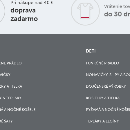
Pri nákupe nad 40 €
Vrátenie to
doprava
do 30 d
zadarmo
DETI
ČNÉ PRÁDLO
FUNKČNÉ PRÁDLO
VIČKY
NOHAVIČKY, SLIPY A BO
ĽKY A TIELKA
DOJČENSKÉ VÝROBKY
Y A TEPLÁKY
KOŠIEĽKY A TIELKA
Á A NOČNÉ KOŠELE
PYŽAMÁ A NOČNÉ KOŠE
É ŠATY
TEPLÁKY A LEGÍNY