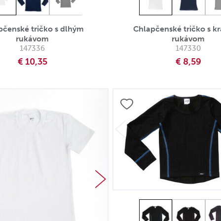
pčenské tričko s dlhým
Chlapčenské tričko s k
rukávom
rukávom
147336
147330
€ 10,35
€ 8,59