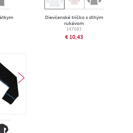
rátkym
Dievčenské tričko s dlhým
rukávom
147083
€ 10,43