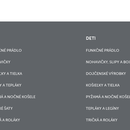
DETI
ČNÉ PRÁDLO
FUNKČNÉ PRÁDLO
VIČKY
NOHAVIČKY, SLIPY A BO
ĽKY A TIELKA
DOJČENSKÉ VÝROBKY
Y A TEPLÁKY
KOŠIEĽKY A TIELKA
Á A NOČNÉ KOŠELE
PYŽAMÁ A NOČNÉ KOŠE
É ŠATY
TEPLÁKY A LEGÍNY
Á A ROLÁKY
TRIČKÁ A ROLÁKY