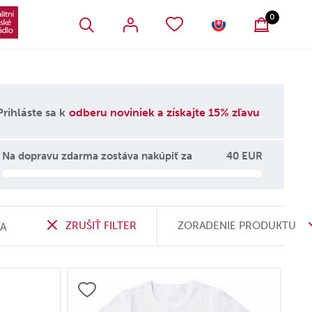
VŠETKY OBĽÚBENÉ PRODUKTY
SLOVENSKO
0
Prihláste sa k
odberu noviniek a získajte 15% zľavu
Na dopravu zdarma zostáva nakúpiť za
40 EUR
ZRUŠIŤ FILTER
ZORADENIE PRODUKTU
VA