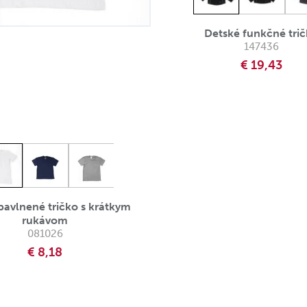
Detské funkčné tri
147436
€ 19,43
bavlnené tričko s krátkym
rukávom
081026
€ 8,18