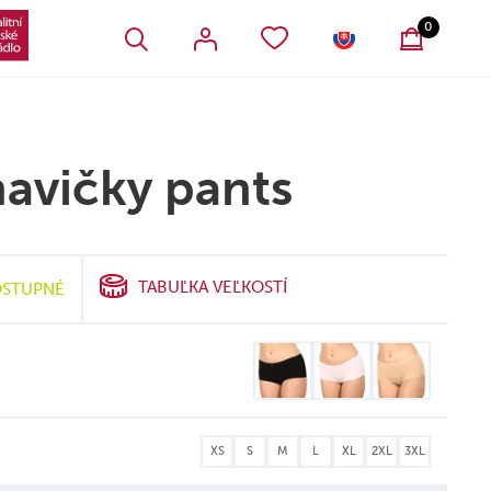
VŠETKY OBĽÚBENÉ PRODUKTY
SLOVENSKO
0
avičky pants
TABUĽKA VEĽKOSTÍ
STUPNÉ
XS
S
M
L
XL
2XL
3XL