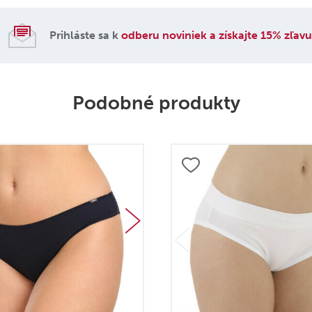
Prihláste sa k
odberu noviniek a získajte 15% zľav
Podobné produkty