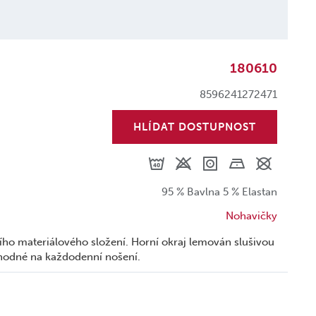
180610
8596241272471
HLÍDAT DOSTUPNOST
95 % Bavlna 5 % Elastan
Nohavičky
ho materiálového složení. Horní okraj lemován slušivou
odné na každodenní nošení.