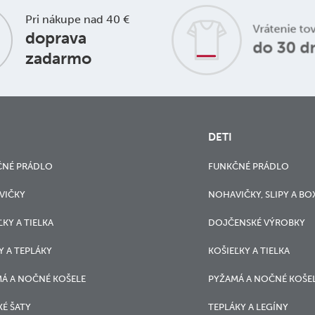
Pri nákupe nad 40 €
Vrátenie to
doprava
do 30 d
zadarmo
DETI
ČNÉ PRÁDLO
FUNKČNÉ PRÁDLO
VIČKY
NOHAVIČKY, SLIPY A BO
ĽKY A TIELKA
DOJČENSKÉ VÝROBKY
Y A TEPLÁKY
KOŠIEĽKY A TIELKA
Á A NOČNÉ KOŠELE
PYŽAMÁ A NOČNÉ KOŠE
É ŠATY
TEPLÁKY A LEGÍNY