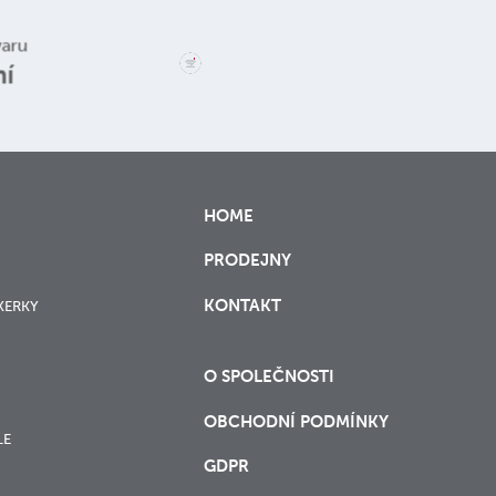
Reklamace a
varu
vrácení zboží
ní
HOME
PRODEJNY
KONTAKT
XERKY
O SPOLEČNOSTI
OBCHODNÍ PODMÍNKY
LE
GDPR