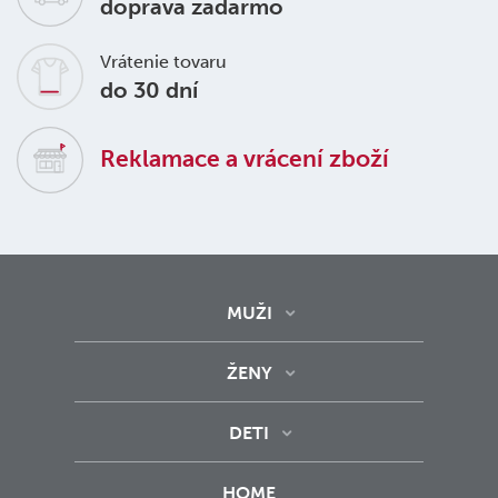
doprava zadarmo
Vrátenie tovaru
do 30 dní
Reklamace a vrácení zboží
MUŽI
ŽENY
DETI
HOME