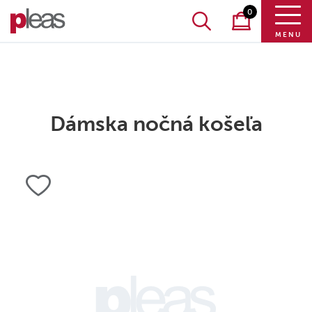
0
MENU
Dámska nočná košeľa